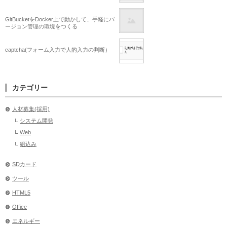
GitBucketをDocker上で動かして、手軽にバ
ージョン管理の環境をつくる
captcha(フォーム入力で人的入力の判断）
カテゴリー
人材募集(採用)
システム開発
Web
組込み
SDカード
ツール
HTML5
Office
エネルギー