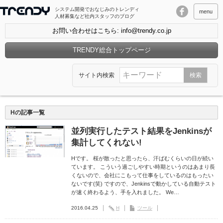
システム開発でおなじみのトレンディ
menu
人材募集など社内スタッフのブログ
お問い合わせはこちら: info@trendy.co.jp
TRENDY総合トップページ
サイト内検索
Hの記事一覧
並列実行したテスト結果をJenkinsが
集計してくれない!
Hです。 桜が散ったと思ったら、汗ばむくらいの日が続い
ています。 こういう過ごしやすい時期というのはあまり長
くないので、会社にこもって仕事をしているのはもったい
ないです(笑) ですので、Jenkinsで動かしている自動テスト
が速く終わるよう、手を入れました。 We…
2016.04.25
H
ツール