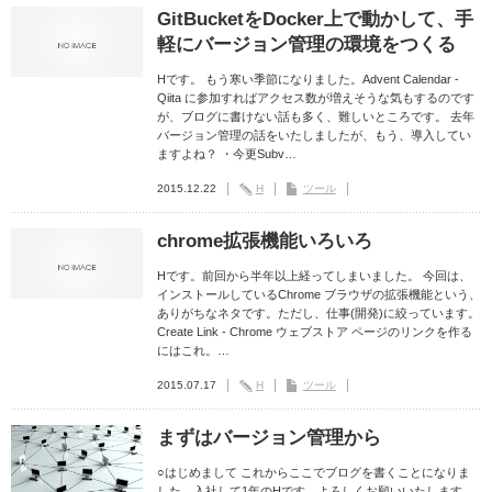
GitBucketをDocker上で動かして、手
軽にバージョン管理の環境をつくる
Hです。 もう寒い季節になりました。Advent Calendar -
Qiita に参加すればアクセス数が増えそうな気もするのです
が、ブログに書けない話も多く、難しいところです。 去年
バージョン管理の話をいたしましたが、もう、導入してい
ますよね？ ・今更Subv…
2015.12.22
H
ツール
chrome拡張機能いろいろ
Hです。前回から半年以上経ってしまいました。 今回は、
インストールしているChrome ブラウザの拡張機能という、
ありがちなネタです。ただし、仕事(開発)に絞っています。
Create Link - Chrome ウェブストア ページのリンクを作る
にはこれ。…
2015.07.17
H
ツール
まずはバージョン管理から
○はじめまして これからここでブログを書くことになりま
した、入社して1年のHです。よろしくお願いいたします。