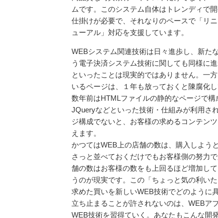
ムです。このシステム自体はトレンディで開
仕掛けが必要で、それなりのペースで「リニ
ューアル」対応を支援しています。
WEBシステム関連技術は日々進歩し、新た
う電子決済システム技術に関しても同様に進
といったことは現実的ではありません。一方
いるページは、１年も放っておくと陳腐化し
数年前はHTMLファイルの静的なページで構成され
JQueryなどといった技術・仕組みが利用
ジ構成でないと、お客様の求めるコンテンツ
えます。
かつてはWEB上の店舗の数は、購入しよう
さっと並べておくだけでもお客様側の努力で
舗の数はお客様の数をも上回るほど増加して
うのが現実です。この「ちょっと気の利いた
求めた買いを新しいWEB技術でどのように
立ち止まることが許されないのは、WEBア
WEB技術を習得ていく。あなたもこんな開