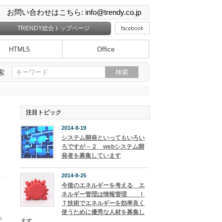
お問い合わせはこちら: info@trendy.co.jp
TRENDY総合トップページ
HTML5
Office
索
注目トピック
2014-8-19
システム開発といってもいろい
ろですが－２ webシステム開
発者を募集しています
2014-8-25
今後のエネルギーを考える エ
ネルギー管理は情報管理 Ｉ
シ
Ｔ技術でエネルギーを効率良く
使うために優秀な人材を募集し
テ
ます