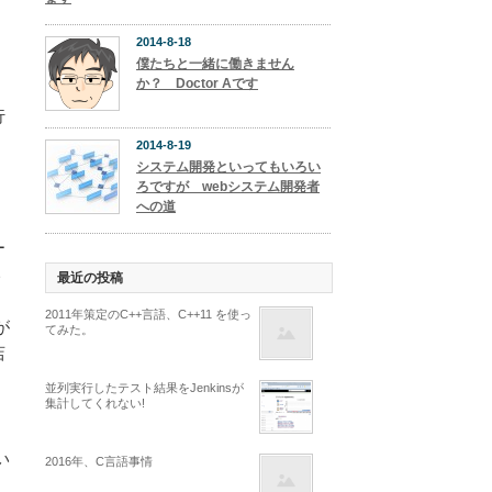
な
2014-8-18
ニ
僕たちと一緒に働きません
か？ Doctor Aです
行
る
2014-8-19
て
システム開発といってもいろい
ろですが webシステム開発者
への道
、
ー
い
最近の投稿
2011年策定のC++言語、C++11 を使っ
が
てみた。
店
ま
並列実行したテスト結果をJenkinsが
、
集計してくれない!
い
2016年、C言語事情