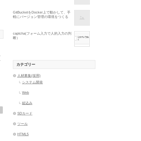
GitBucketをDocker上で動かして、手
軽にバージョン管理の環境をつくる
captcha(フォーム入力で人的入力の判
断）
は
く
カテゴリー
人材募集(採用)
システム開発
Web
組込み
SDカード
ツール
HTML5