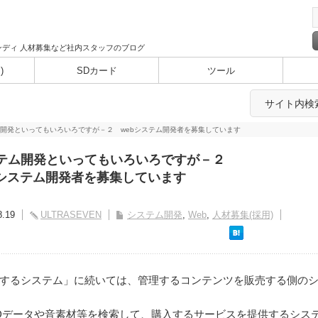
ディ 人材募集など社内スタッフのブログ
)
SDカード
ツール
サイト内検
開発といってもいろいろですが－２ webシステム開発者を募集しています
テム開発といってもいろいろですが－２
bシステム開発者を募集しています
8.19
ULTRASEVEN
システム開発
,
Web
,
人材募集(採用)
するシステム」に続いては、管理するコンテンツを販売する側の
Dデータや音素材等を検索して、購入するサービスを提供するシス