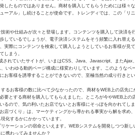
発したものではありません。商材を購入してもらうためには様々
ューアル」し続けることが使命です。トレンディでは、この「リ
な技術や仕組みが次々と登場します。コンテンツを購入して決済を
歩しているでしょうが、電子決済システムをそう頻繁に入れ替え
、実際にコンテンツを検索して購入しようとしているお客様が見
てしまう。
ていたサイトが、いまはCSS、Java、Javascript、またAjax
され、いわゆる動的ページ構成に様変わりしています。このようなペ
にお客様を誘導することができないので、至極当然の成り行きと
とするお客様の数に比べて少なかったので、商材をWEB上の店先に
必要とする商材を購入してもらえました。ところが今やWEB上の
いるので、気の利いたお店でないとお客様にそっぽを向かれてし
お店づくり」は、マーケティングから導かれる事実から解を求め
具現化するかにかかっています。
プリケーションの宿命といえます。WEBシステムを開発しつつ新し
発に携わってみませんか？