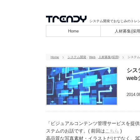
システム開発でおなじみのトレン
Home
人材募集(採用
Home
システム開発
,
Web
,
人材募集(採用)
システム
シス
we
2014.0
「ビジュアルコンテンツ管理サービスを提供
ステムのお話です。( 前回は
こちら
)
高品質な写真素材・イラストだけでなく、3